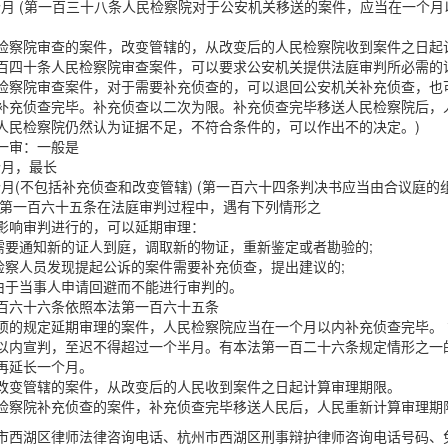
5个月 (第一百三十八条人民检察院对于公安机关移送的案件，应当在一个
检察院审查的案件，改变管辖的，从改变后的人民检察院收到案件之日起
百四十条人民检察院审查案件，可以要求公安机关提供法庭审判所必需的
检察院审查案件，对于需要补充侦查的，可以退回公安机关补充侦查，也
补充侦查完毕。补充侦查以二次为限。补充侦查完毕移送人民检察院后，
人民检察院仍然认为证据不足，不符合条件的，可以作出不的决定。)
一审：一般是
5个月，最长
5个月(不包括补充侦查和改变管辖) (第一百六十四条判决书应当由合议
 第一百六十五条在法庭审判过程中，遇有下列情形之
影响审判进行的，可以延期审理：
)需要通知新的证人到庭，调取新的物证，重新鉴定或者勘验的;
)检察人员发现提起公诉的案件需要补充侦查，提出建议的;
)由于当事人申请回避而不能进行审判的。
百六十六条依照本法第一百六十五条
项的规定延期审理的案件，人民检察院应当在一个月以内补充侦查完毕。
以内宣判，至迟不得超过一个半月。有本法第一百二十六条规定情形之一
再延长一个月。
改变管辖的案件，从改变后的人民收到案件之日起计算审理期限。
检察院补充侦查的案件，补充侦查完毕移送人民后，人民重新计算审理期
市西湖区律师法律咨询电话、杭州市西湖区刑事辩护律师咨询电话号码、