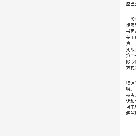
应当
一般
期限
书面
关于
第二
期限
第二
除取
方式
取保
唤。
被告
诉和
对于
解除