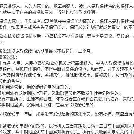
、犯罪嫌疑人、被告人死亡的。犯罪嫌疑人、被告人是取保候审的被保证
也就失去了存在的前提和意义，当然也应当予以撤销。
、保证人死亡、重伤或者出现其他丧失保证能力情形的。保证人是取保候
条件，如果没有或者丧失了保证能力，保证义务的履行就成为事实上的不
、公安机关提请逮捕以后，检察机关不批准逮捕，案件需要复议、复核的
的。
诉讼法规定取保候审的期限最长不得超过十二个月。
事诉讼法》
十九条 人民、人民检察院和公安机关对犯罪嫌疑人、被告人取保候审最
保候审、监视居住期间，不得中断对案件的侦查、和审理。对于发现不应
应当及时解除取保候审、监视居住。解除取保候审、监视居住，应当及时
候审的条件：
)可能判处管制、拘役或者适用附加刑的；
)可能判处有期徒刑以上刑罚，采取取保候审不致发生社会危险性的；
)患有严重疾病、生活不能自理，怀孕或者正在哺乳自己婴儿的妇女，采取
)羁押期限届满，案件尚未办结，需要采取取保候审的。
局取保候审一年后，如果没有发现起诉的违法事实，没有批捕，就应当解
十条取保候审即将到期的，执行机关应当在期限届满十五日前书面通知决
的决定，并于期限届满前书面通知执行机关。执行机关收到决定机关的《