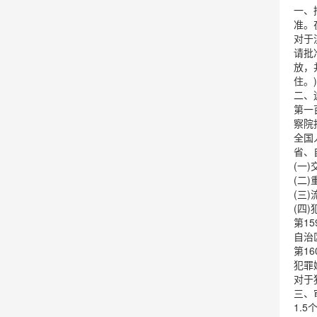
一、
准。
对于
请批
放，
住。)
二、
第一
察院
全国
省、
(一
(二
(三
(四
第1
自治
第1
犯罪
对于
三、
1.