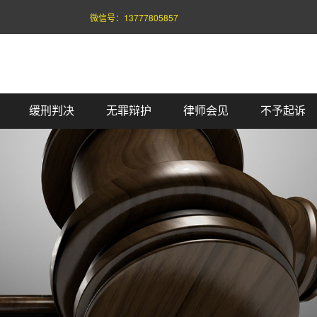
微信号：
13777805857
缓刑判决
无罪辩护
律师会见
不予起诉