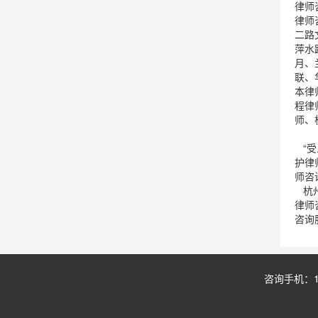
律师
律师
二路
萍水
月、
联、
本律
程律
师、
“受
护律
师咨
杭州
律师
咨询
咨询手机：1