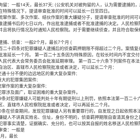
拘留：一般14天，最长37天; (公安机关对被拘留的人，认为需要逮捕
在特殊情况下，提请审查批准的时间可以延长一日至四日。
流窜作案、多次作案、结伙作案的重大嫌疑分子，提请审查批准的时间可
准逮捕书后的七日以内，作出批准逮捕或者不批准逮捕的决定。人民检察
并且将执行情况及时通知人民检察院。对于需要继续侦查，并且符合取保
逮捕、侦查：一般2个月，最长7个月 (
百二十四条对犯罪嫌疑人逮捕后的侦查羁押期限不得超过二个月。案情复
批准延长一个月。 第一百二十五条因为特殊原因，在较长时间内不宜交
人民代表大会常务委员会批准延期审理。 第一百二十六条下列案件在本
自治区、直辖市人民检察院批准或者决定，可以延长二个月：
)交通十分不便的边远地区的重大复杂案件;
)重大的犯罪集团案件;
)流窜作案的重大复杂案件;
)犯罪涉及面广，取证困难的重大复杂案件。
59条对犯罪嫌疑人可能判处十年有期徒刑以上刑罚，依照本法第一百二十
区、直辖市人民检察院批准或者决定，可以再延长二个月。
60条在侦查期间，发现犯罪嫌疑人另有重要罪行的，自发现之日起依照本
嫌疑人不讲真实姓名、住址，身份不明的，侦查羁押期限自查清其身份之
犯罪事实清楚，证据确实、充分的，也可以按其自报的姓名移送人民检察
审查：一般是
5个月，最长