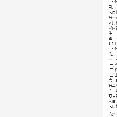
2.
月。
人民
第一
人民
以内
件，
四、
1.
2.
的。
一，
(一
(二
(三
第一
第二
个月
可以
人民
人民
杭州