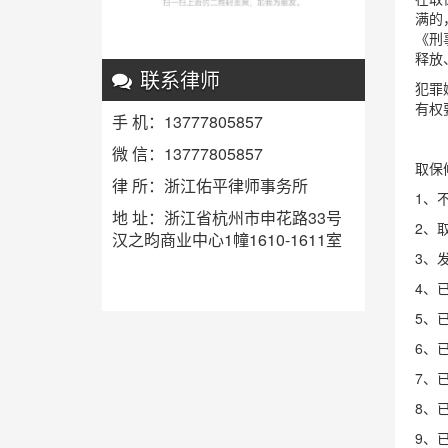
满的
《刑
释放
联系律师
犯罪
有权
手 机：13777805857
微 信：13777805857
取保
律 所：浙江佑平律师事务所
1、
地 址：浙江省杭州市申花路33号
2、
汉之昀商业中心1幢1610-1611室
3、
4、
5、
6、
7、
8、
9、