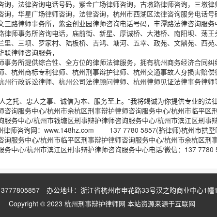
咨询，法律咨询电话号码，紫金广场律师咨询，古墩路律师咨询，三墩律
咨询，华星广场律师咨询，法律咨询，杭州市西湖区法律咨询服务电话号
文三路律师事务所，紫金创业园律师咨询电话号码，丰潭路法律咨询服务
路律师事务所咨询电话，庙前街、新星、厚诚桥、大港桥、南阳坝、荡王
兰里、三坝、罗家村、陆板桥、吉鸿、塘河、五幸、政苑、文鼎苑、西苑
华联律师咨询服务，
师事务所提供综合性、全方位的律师法律服务，拥有杭州商务经济合同纠
师、杭州商标专利律师、杭州刑事辩护律师、杭州交通事故人身损害赔偿
杭州行政诉讼律师、杭州公司法律顾问律师、杭州律师见证法律事务律师
人之托、忠人之事、诚信为本、服务至上。”我将竭诚为你提供专业的法律
师咨询服务中心/杭州市余杭区刑事辩护律师咨询服务中心/杭州市临平区
询服务中心/杭州市钱塘区刑事辩护律师咨询服务中心/杭州市滨江区刑事
律师咨询网：www.148hz.com 137 7780 5857(骆律师)杭
咨询服务中心/杭州市临平区刑事辩护律师咨询服务中心/杭州市余杭区刑
服务中心/杭州市滨江区刑事辩护律师咨询服务中心电话/微信：137 7780 
3777805857 办公地址：浙江省杭州市申花路33号汉之昀商业中心1幢161
Copyright © 2023 杭州刑事辩护律师网 本站资源来源于互联网