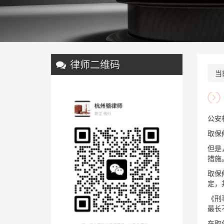
律师二维码
当
公安
取保
但是
措施
取保
定，
《刑
最长
在取