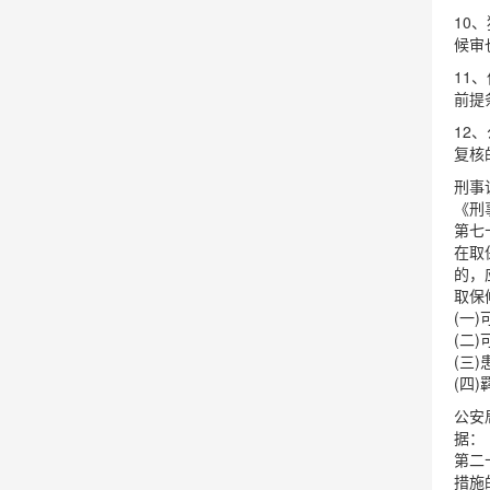
10
候审
11
前提
12
复核
刑事
《刑
第七
在取
的，
取保
(一
(二
(三
(四
公安
据：
第二
措施