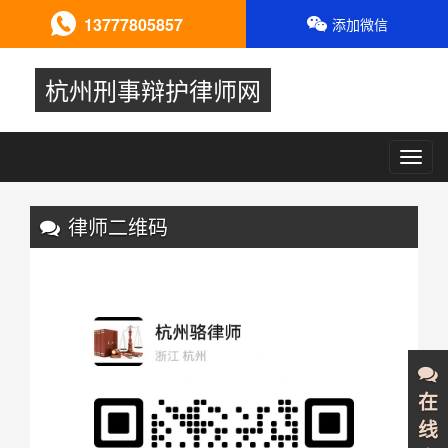
13777805857
添加微信
杭州刑事辩护律师网
Toggl
navig
Previous
Nex
律师二维码
在
线