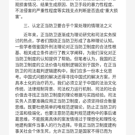
观损害情况、结果生成原因、防卫手段的暴力性程度、
不法侵害的严重性程度等实践支点判断是否造成“重大损
害”。
三、认定正当防卫要合乎个案处理的情理法之义
近年来，正当防卫逐渐成为理论研究和司法实务探
讨的热点，学者们围绕正当防卫形成了各种理论认知。
一些学者借鉴国外刑法理论对正当防卫制度的合法性根
基、相关成立条件进行了教义学阐释，为我们深化对正
当防卫制度的认知提供了帮助。但笔者认为，我国的正
当防卫制度的立法价值与规制逻辑区别于国外，在正当
防卫的司法裁判逻辑建构中，我们应多一份本土化思
考。中国式问题的解决还得寻找中国式的解决方案，开
具本土化的治疗药方。我们必须立足于中国的法治文化
传统、法律规制背景、司法权力运行机制、司法的社会
价值去寻找正当防卫制度的理论根据与实践经验。司法
实务人员要准确应用正当防卫制度，必须坚持综合衡量
思维。既要杜绝简单的唯规范逻辑论，防止正当防卫的
泛滥和极端化，也要注意防范裁判规范建构中的事后诸
葛思维，不能脱离具体的案发情境过于理想化和理性化
地建构案件当事人的行为选择。毕竟正当防卫制度建构
事关社会个体生死，允许正当防卫是国家不得已而为